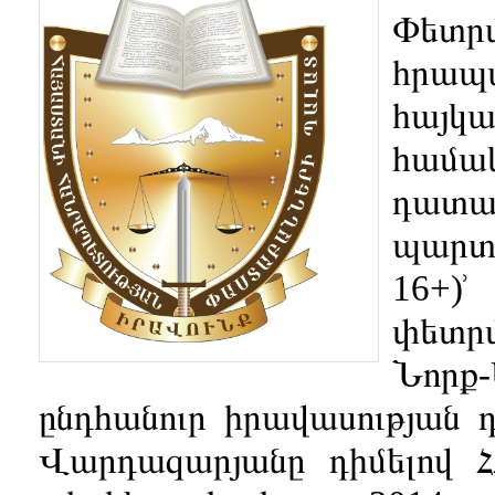
Փետր
հրապ
հայ
համ
դատ
պարտա
16+)
փետրվ
Նորք
ընդհանուր իրավասության
Վարդազարյանը դիմելով 