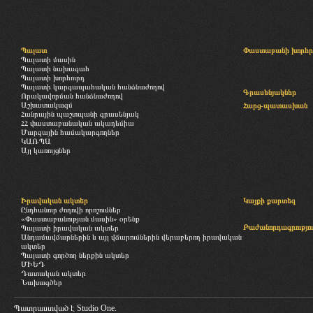
Պալատ
Փաստաբանի խորհր
Պալատի մասին
Պալատի նախագահ
Պալատի խորհուրդ
Պալատի կարգապահական հանձնաժողով
Գրասենյակներ
Որակավորման հանձնաժողով
Աշխատակազմ
Հարց-պատասխան
Հանրային պաշտպանի գրասենյակ
ՀՀ փաստաբանական ակադեմիա
Մարզային համակարգողներ
ԿԱՌՊԱ
Այլ կառույցներ
Իրավական ակտեր
Կայքի քարտեզ
Ընդհանուր ժողովի որոշումներ
«Փաստաբանության մասին» օրենք
Բաժանորդագրությու
Պալատի իրավական ակտեր
Անդամավճարներին և այլ վճարումներին վերաբերող իրավական
ակտեր
Պալատի գործող ներքին ակտեր
ՄԻԵԴ
Դատական ակտեր
Նախագծեր
Պատրաստված է
Studio One.