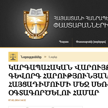
Պալատ
Փաստաբանի խորհրդով
Նորություններ
Լուրեր
ԿԱՐԳԱՊԱՀԱԿԱՆ ՎԱՐՈՒՅԹ
ԳԵՎՈՐԳ ՀԱՐՈՒԹՅՈՒՆՅԱ
ՀԱՅՑԱԴԻՄՈՒՄԻ ՄԵՋ ՍԵՌ
ՕԳՏԱԳՈՐԾԵԼՈՒ ՀԱՄԱՐ
07.02.2014 14:32