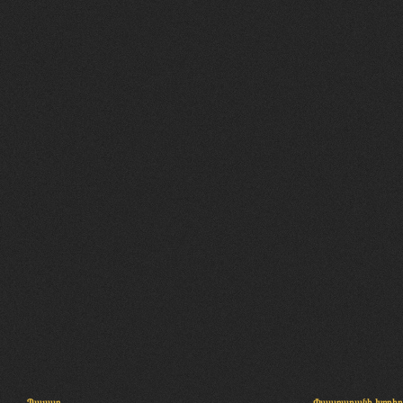
Պալատ
Փաստաբանի խորհր