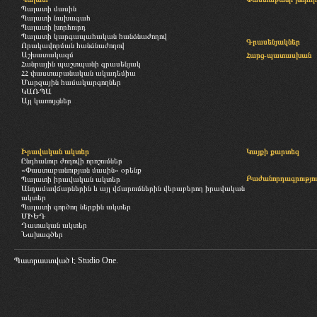
Պալատի մասին
Պալատի նախագահ
Պալատի խորհուրդ
Պալատի կարգապահական հանձնաժողով
Գրասենյակներ
Որակավորման հանձնաժողով
Աշխատակազմ
Հարց-պատասխան
Հանրային պաշտպանի գրասենյակ
ՀՀ փաստաբանական ակադեմիա
Մարզային համակարգողներ
ԿԱՌՊԱ
Այլ կառույցներ
Իրավական ակտեր
Կայքի քարտեզ
Ընդհանուր ժողովի որոշումներ
«Փաստաբանության մասին» օրենք
Բաժանորդագրությու
Պալատի իրավական ակտեր
Անդամավճարներին և այլ վճարումներին վերաբերող իրավական
ակտեր
Պալատի գործող ներքին ակտեր
ՄԻԵԴ
Դատական ակտեր
Նախագծեր
Պատրաստված է
Studio One.