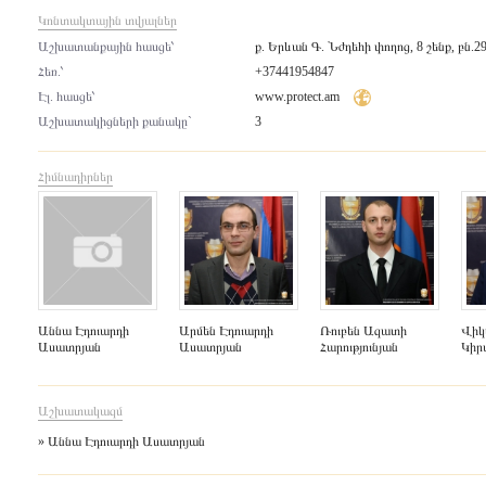
Կոնտակտային տվյալներ
Աշխատանքային հասցե՝
ք. Երևան Գ. Նժդեհի փողոց, 8 շենք, բն.2
Հեռ.՝
+37441954847
Էլ. հասցե՝
www.protect.am
Աշխատակիցների քանակը`
3
Հիմնադիրներ
Աննա Էդուարդի
Արմեն Էդուարդի
Ռուբեն Ազատի
Վիկ
Ասատրյան
Ասատրյան
Հարությունյան
Կիր
Աշխատակազմ
» Աննա Էդուարդի Ասատրյան