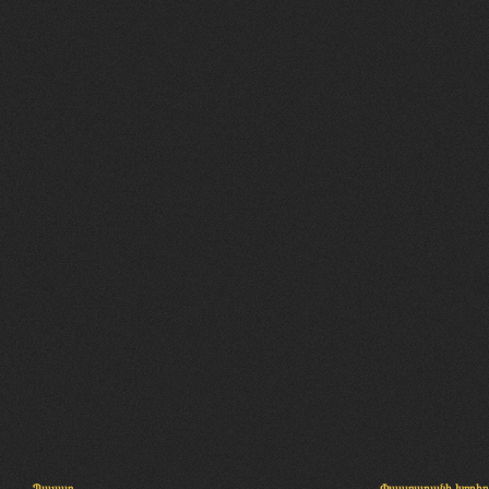
Պալատ
Փաստաբանի խորհր