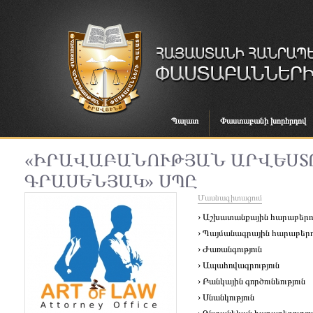
Պալատ
Փաստաբանի խորհրդով
«ԻՐԱՎԱԲԱՆՈՒԹՅԱՆ ԱՐՎԵՍՏ
ԳՐԱՍԵՆՅԱԿ» ՍՊԸ
Մասնագիտացում
› Աշխատանքային հարաբերու
› Պայմանագրային հարաբերու
› Ժառանգություն
› Ապահովագրություն
› Բանկային գործունեություն
› Սնանկություն