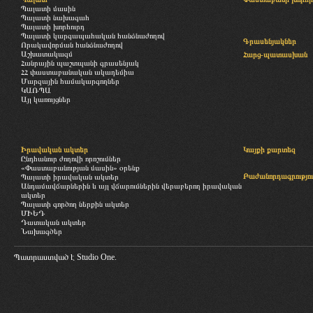
Պալատի մասին
Պալատի նախագահ
Պալատի խորհուրդ
Պալատի կարգապահական հանձնաժողով
Գրասենյակներ
Որակավորման հանձնաժողով
Աշխատակազմ
Հարց-պատասխան
Հանրային պաշտպանի գրասենյակ
ՀՀ փաստաբանական ակադեմիա
Մարզային համակարգողներ
ԿԱՌՊԱ
Այլ կառույցներ
Իրավական ակտեր
Կայքի քարտեզ
Ընդհանուր ժողովի որոշումներ
«Փաստաբանության մասին» օրենք
Բաժանորդագրությու
Պալատի իրավական ակտեր
Անդամավճարներին և այլ վճարումներին վերաբերող իրավական
ակտեր
Պալատի գործող ներքին ակտեր
ՄԻԵԴ
Դատական ակտեր
Նախագծեր
Պատրաստված է
Studio One.