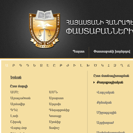
Պալատ
Փաստաբանի խորհրդով
Ա
Բ
Գ
Դ
Ե
Զ
Է
Ը
Թ
Ժ
Ի
Լ
Խ
Ծ
Կ
Հ
Ձ
Ղ
Ճ
Ըստ մասնագիտացման
Երևան
Քաղաքացիական
Ըստ մարզի
ԱՄԷ
ԱՄՆ
Վարչական
Արագածոտն
Արարատ
Քրեական
Արմավիր
Արցախ
ԳԴՀ
Գեղարքունիք
Միջազգային
Լոռի
Կոտայք
Շիրակ
Սյունիք
Արբիտրաժ
Վայոց ձոր
Տավուշ
Սահմանադրական