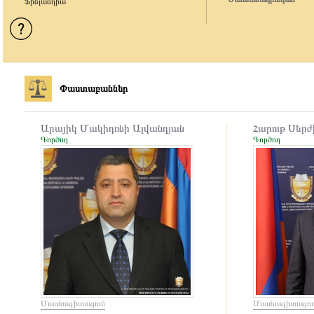
Ֆինլանդիա
Փաստաբաններ
Արայիկ Մակիդոնի Ալվանդյան
Հարութ Սերժ
Գործող
Գործող
Մասնագիտացում
Մասնագիտացու