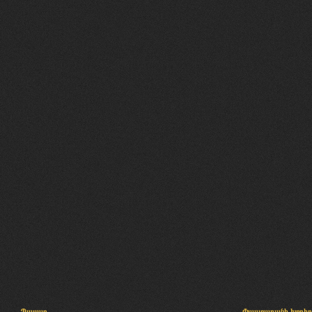
Պալատ
Փաստաբանի խորհր