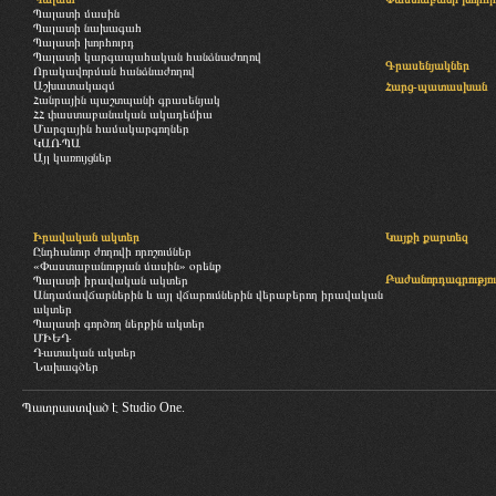
Պալատի մասին
Պալատի նախագահ
Պալատի խորհուրդ
Պալատի կարգապահական հանձնաժողով
Գրասենյակներ
Որակավորման հանձնաժողով
Աշխատակազմ
Հարց-պատասխան
Հանրային պաշտպանի գրասենյակ
ՀՀ փաստաբանական ակադեմիա
Մարզային համակարգողներ
ԿԱՌՊԱ
Այլ կառույցներ
Իրավական ակտեր
Կայքի քարտեզ
Ընդհանուր ժողովի որոշումներ
«Փաստաբանության մասին» օրենք
Բաժանորդագրությու
Պալատի իրավական ակտեր
Անդամավճարներին և այլ վճարումներին վերաբերող իրավական
ակտեր
Պալատի գործող ներքին ակտեր
ՄԻԵԴ
Դատական ակտեր
Նախագծեր
Պատրաստված է
Studio One.