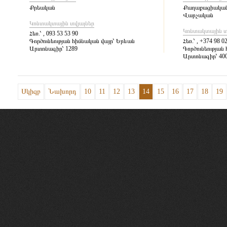
Քրեական
Քաղաքացիակա
Վարչական
Կոնտակտային տվյալներ
Կոնտակտային տ
Հեռ.՝
, 093 53 53 90
Գործունեության հիմնական վայր՝
Երևան
Հեռ.՝
, +374 98 02
Արտոնագիր՝
1289
Գործունեության 
Արտոնագիր՝
40
Սկիզբ
Նախորդ
10
11
12
13
14
15
16
17
18
19