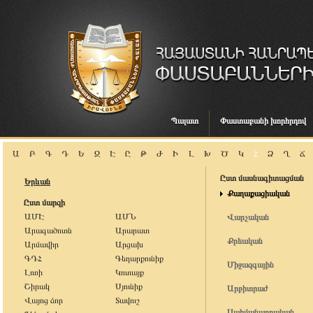
Պալատ
Փաստաբանի խորհրդով
Ա
Բ
Գ
Դ
Ե
Զ
Է
Ը
Թ
Ժ
Ի
Լ
Խ
Ծ
Կ
Հ
Ձ
Ղ
Ճ
Ըստ մասնագիտացման
Երևան
Քաղաքացիական
Ըստ մարզի
ԱՄԷ
ԱՄՆ
Վարչական
Արագածոտն
Արարատ
Քրեական
Արմավիր
Արցախ
ԳԴՀ
Գեղարքունիք
Միջազգային
Լոռի
Կոտայք
Շիրակ
Սյունիք
Արբիտրաժ
Վայոց ձոր
Տավուշ
Սահմանադրական