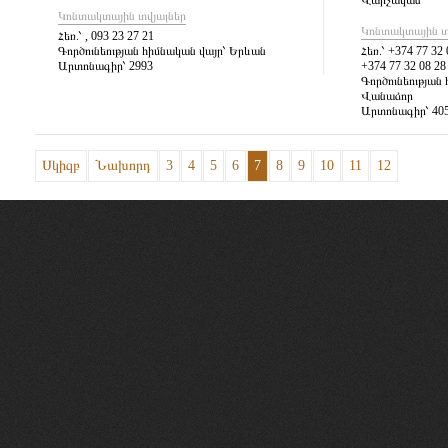
Վարչական
Կոնտակտային տվյալներ
Կոնտակտային տ
Հեռ.՝
, 093 23 27 21
Գործունեության հիմնական վայր՝
Երևան
Հեռ.՝
+374 77 32 0
Արտոնագիր՝
2993
+374 77 32 08 28
Գործունեության 
Վանաձոր
Արտոնագիր՝
40
Սկիզբ
Նախորդ
3
4
5
6
7
8
9
10
11
12