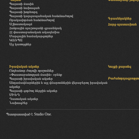
Պալատի մասին
Պալատի նախագահ
Պալատի խորհուրդ
Պալատի կարգապահական հանձնաժողով
Գրասենյակներ
Որակավորման հանձնաժողով
Աշխատակազմ
Հարց-պատասխան
Հանրային պաշտպանի գրասենյակ
ՀՀ փաստաբանական ակադեմիա
Մարզային համակարգողներ
ԿԱՌՊԱ
Այլ կառույցներ
Իրավական ակտեր
Կայքի քարտեզ
Ընդհանուր ժողովի որոշումներ
«Փաստաբանության մասին» օրենք
Բաժանորդագրությու
Պալատի իրավական ակտեր
Անդամավճարներին և այլ վճարումներին վերաբերող իրավական
ակտեր
Պալատի գործող ներքին ակտեր
ՄԻԵԴ
Դատական ակտեր
Նախագծեր
Պատրաստված է
Studio One.