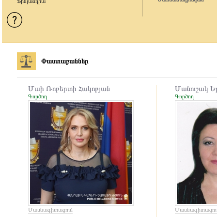
Ֆինլանդիա
Փաստաբաններ
Մաի Ռոբերտի Հակոբյան
Մանուշակ Ե
Գործող
Գործող
Մասնագիտացում
Մասնագիտացու