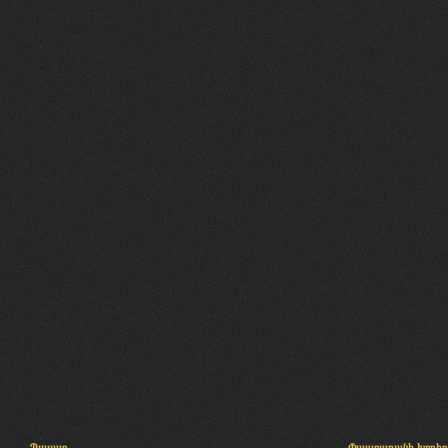
Պալատ
Փաստաբանի խորհր