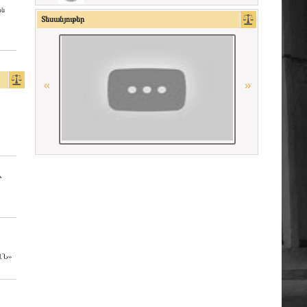
ին
La Carpa de Paris
Տեսանյութեր
Conférence Internationale des Barreaux
Ordre des avocats de Paris
Հայաստանի Հանրապետության
Մարդու իրավունքների պաշտպան
«Փորձաքննությունների ազգային
բյուրո» ՊՈԱԿ
Ի
Միջազգային իրավական
համագործակցության գերմանական
հիմնադրամի (IRZ)
Գերմանիայի փաստաբանների
դաշնային պալատ
ԱՆ»
Georgian Bar Association
OSCE