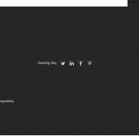
CCBE
Union Nationale des Carpa
Հայաստանի Հանրապետության
սահմանադրական դատարան
La Grande Bibliothèque du Droit
Հետևեք մեզ
թյուններ