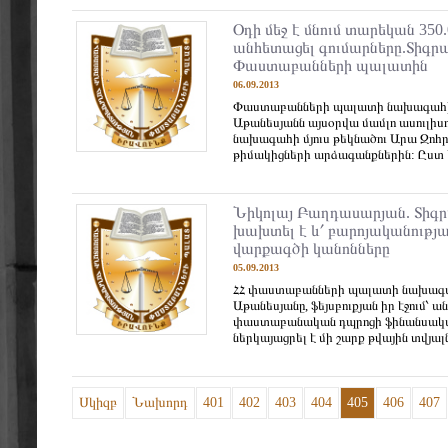
Օդի մեջ է մնում տարեկան 350.
անհետացել գումարները.Տիգր
Փաստաբանների պալատին
06.09.2013
Փաստաբանների պալատի նախագահի 
Աթանեսյանն այսօրվա մամլո ասուլի
նախագահի մյուս թեկնածու Արա Զոհր
թիմակիցների արձագանքներին: Ըստ 
Նիկոլայ Բաղդասարյան. Տիգ
խախտել է և՛ բարոյականությ
վարքագծի կանոնները
05.09.2013
ՀՀ փաստաբանների պալատի նախագա
Աթանեսյանը, ֆեյսբուքյան իր էջում՝ 
փաստաբանական դպրոցի ֆինանսական
ներկայացրել է մի շարք թվային տվյալնե
Սկիզբ
Նախորդ
401
402
403
404
405
406
407