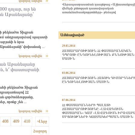
կարդալ ավելին
Վերապատրաստման դասընթաց «Աշխատանքայ
վեճերի քննության դատավարական
000 դոլար, ուր են
առանձնահատկությունները» թեմայով
ան Աթանեսյանը`
թեկնածու Տիգրան
Ամենադիտված
սում անդրադարձավ պալատի
աբյանի և նրա
29.05.2014
Աթանեսյանի' փոխանակ ...
ՀԱՅՏԱՐԱՐՈՒԹՅՈՒՆ ՀՀ ՓԱՍՏԱԲԱՆԱԿԱՆ
ԴՊՐՈՑԻ ԸՆԴՈՒՆԵԼՈՒԹՅԱՆ ՔՆՆՈՒԹՅԱՆ
կարդալ ավելին
ՄԱՍԻՆ
րան Աթանեսյանը
ան, և՛ փաստաբանի
03.06.2014
ՀԱՅՏԱՐԱՐՈՒԹՅՈՒՆ ՀԱՏՈՒԿ ԴԻՄՈՐԴՆԵՐ
ԸՆԴՈՒՆԵԼՈՒԹՅԱՆ ՄԱՍԻՆ
հի թեկնածու Տիգրան
անդրադառնալով ՀՀ
 գործունեությանը,
07.06.2014
ր, որոնք չեն ...
ՀՀ ՓԱՍՏԱԲԱՆՆԵՐԻ ՊԱԼԱՏԻ
ՀԱՅՏԱՐԱՐՈՒԹՅՈՒՆԸ «ԼԱՎԱԳՈՒՅՆ
կարդալ ավելին
ՓԱՍՏԱԲԱՆ» ԿԱՄ «ԼԱՎԱԳՈՒՅՆ ԻՐԱՎԱԲ
ՄՐՑՈՒՅԹՆԵՐԻ ԿԱԶՄԱԿԵՐՊՄԱՆ ՄԱՍԻՆ
408
409
410
Վերջ
Հաջորդ