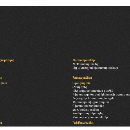
խորհրդով
Փաստաբաններ
ՀՀ Փաստաբաններ
Այլ պետության փաստաբանններ
եր
Նորություններ
սխան
Գրադարան
Ձևաթղթեր
Վերապատրաստման բաժին
Գիտավերլուծական կենտրոնի եզրակացու
Հուշագրեր և համաձայնագրեր
Փաստաբանի գրադարան
Գիտական հոդվածներ
Հաշվետվություններ
Խորհրդի օրակարգեր
Թափուր աշխատատեղեր
եզ
Կոնֆերանսներ
Հետադարձ կապ