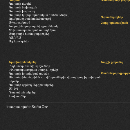
Պալատի մասին
Պալատի նախագահ
Պալատի խորհուրդ
Պալատի կարգապահական հանձնաժողով
Գրասենյակներ
Որակավորման հանձնաժողով
Աշխատակազմ
Հարց-պատասխան
Հանրային պաշտպանի գրասենյակ
ՀՀ փաստաբանական ակադեմիա
Մարզային համակարգողներ
ԿԱՌՊԱ
Այլ կառույցներ
Իրավական ակտեր
Կայքի քարտեզ
Ընդհանուր ժողովի որոշումներ
«Փաստաբանության մասին» օրենք
Բաժանորդագրությու
Պալատի իրավական ակտեր
Անդամավճարներին և այլ վճարումներին վերաբերող իրավական
ակտեր
Պալատի գործող ներքին ակտեր
ՄԻԵԴ
Դատական ակտեր
Նախագծեր
Պատրաստված է
Studio One.