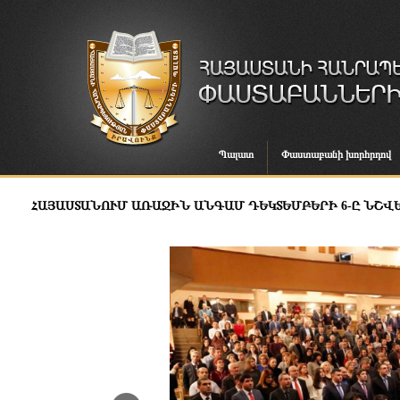
Պալատ
Փաստաբանի խորհրդով
ՀԱՅԱՍՏԱՆՈՒՄ ԱՌԱՋԻՆ ԱՆԳԱՄ ԴԵԿՏԵՄԲԵՐԻ 6-Ը ՆՇՎԵ