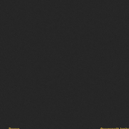
Պալատ
Փաստաբանի խորհր