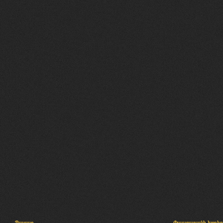
Պալատ
Փաստաբանի խորհր