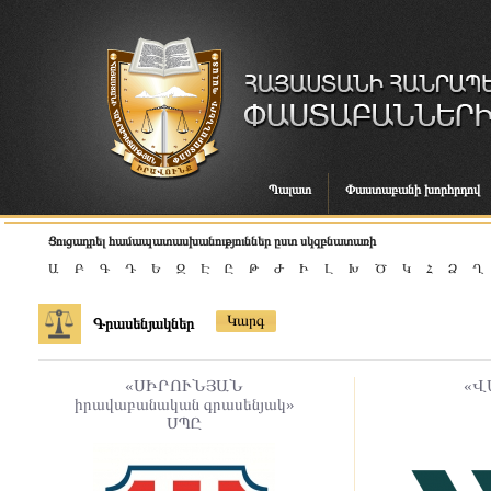
Պալատ
Փաստաբանի խորհրդով
Ցուցադրել համապատասխանություններ ըստ սկզբնատառի
Ա
Բ
Գ
Դ
Ե
Զ
Է
Ը
Թ
Ժ
Ի
Լ
Խ
Ծ
Կ
Հ
Ձ
Ղ
Կարգ
Գրասենյակներ
«ՍԻՐՈՒՆՅԱՆ
«Վ
իրավաբանական գրասենյակ»
ՍՊԸ