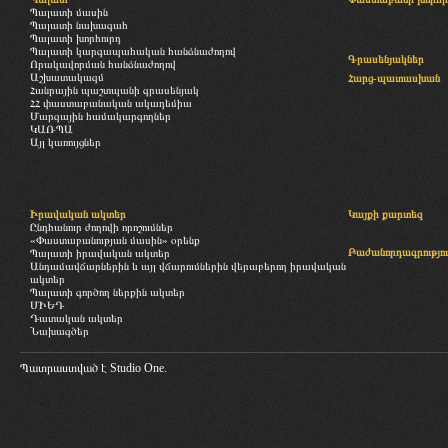
Պալատի մասին
Պալատի նախագահ
Պալատի խորհուրդ
Պալատի կարգապահական հանձնաժողով
Գրասենյակներ
Որակավորման հանձնաժողով
Աշխատակազմ
Հարց-պատասխան
Հանրային պաշտպանի գրասենյակ
ՀՀ փաստաբանական ակադեմիա
Մարզային համակարգողներ
ԿԱՌՊԱ
Այլ կառույցներ
Իրավական ակտեր
Կայքի քարտեզ
Ընդհանուր ժողովի որոշումներ
«Փաստաբանության մասին» օրենք
Բաժանորդագրությու
Պալատի իրավական ակտեր
Անդամավճարներին և այլ վճարումներին վերաբերող իրավական
ակտեր
Պալատի գործող ներքին ակտեր
ՄԻԵԴ
Դատական ակտեր
Նախագծեր
Պատրաստված է
Studio One.